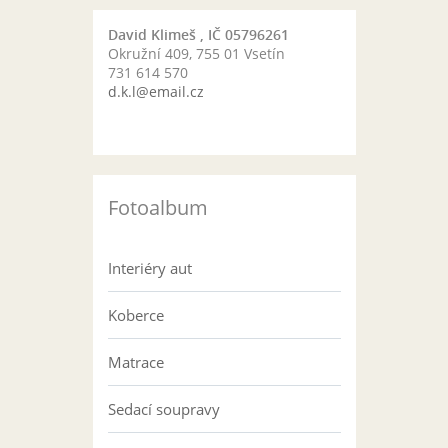
David Klimeš , IČ 05796261
Okružní 409, 755 01 Vsetín
731 614 570
d.k.l@email.cz
Fotoalbum
Interiéry aut
Koberce
Matrace
Sedací soupravy