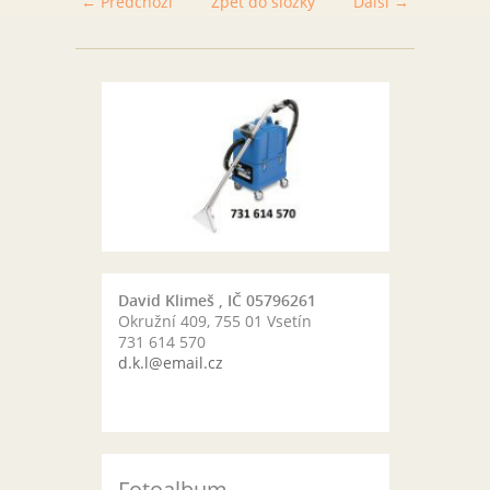
← Předchozí
Zpět do složky
Další →
David Klimeš , IČ 05796261
Okružní 409, 755 01 Vsetín
731 614 570
d.k.l@email.cz
Fotoalbum