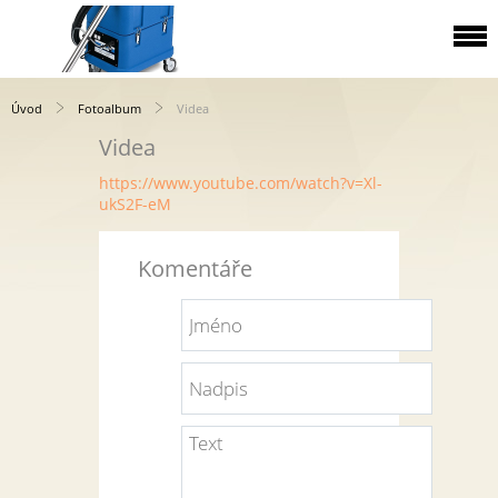
Úvod
Fotoalbum
Videa
Videa
https://www.youtube.com/watch?v=Xl-
ukS2F-eM
Komentáře