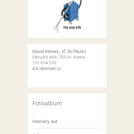
David Klimeš , IČ 05796261
Okružní 409, 755 01 Vsetín
731 614 570
d.k.l@email.cz
Fotoalbum
Interiéry aut