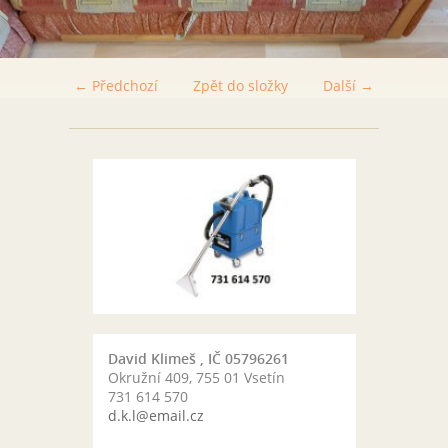
← Předchozí
Zpět do složky
Další →
David Klimeš , IČ 05796261
Okružní 409, 755 01 Vsetín
731 614 570
d.k.l@email.cz