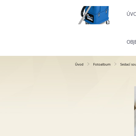
ÚV
OBJ
Úvod
Fotoalbum
Sedací so