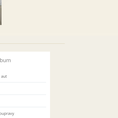
lbum
y aut
soupravy