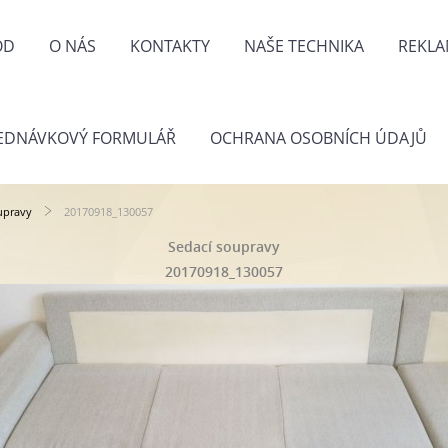
OD
O NÁS
KONTAKTY
NAŠE TECHNIKA
REKLA
EDNÁVKOVÝ FORMULÁŘ
OCHRANA OSOBNÍCH ÚDAJŮ
upravy
20170918_130057
Sedací soupravy
20170918_130057