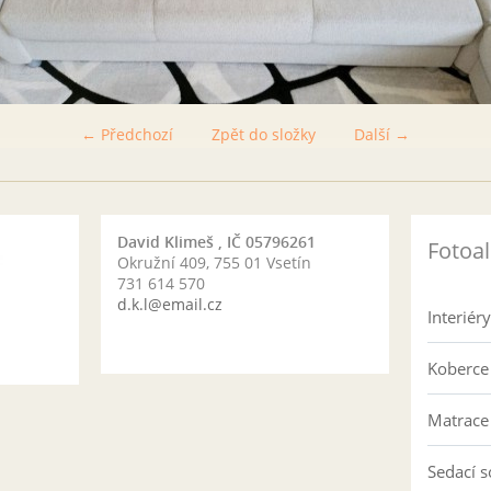
← Předchozí
Zpět do složky
Další →
David Klimeš , IČ 05796261
Fotoa
Okružní 409, 755 01 Vsetín
731 614 570
d.k.l@email.cz
Interiér
Koberce
Matrace
Sedací 