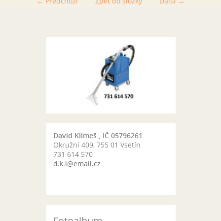
← Předchozí
Zpět do složky
Další →
David Klimeš , IČ 05796261
Okružní 409, 755 01 Vsetín
731 614 570
d.k.l@email.cz
Fotoalbum