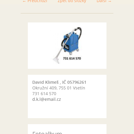
← Předchozí
Zpět do složky
Další →
David Klimeš , IČ 05796261
Okružní 409, 755 01 Vsetín
731 614 570
d.k.l@email.cz
Fotoalbum