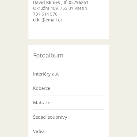
David Klimeš , IČ 05796261
Okružní 409, 755 01 Vsetín
731 614 570
d.k.l@email.cz
Fotoalbum
Interiéry aut
Koberce
Matrace
Sedací soupravy
Videa